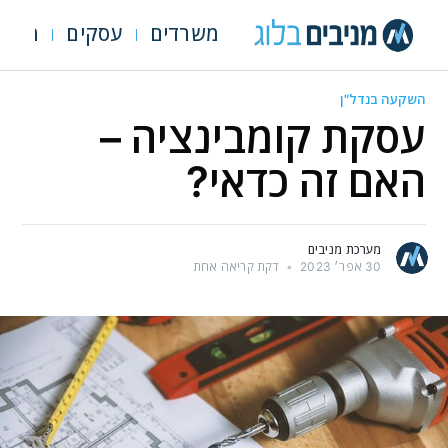
משרדים
עסקים
מגרש
השקעה בנדל"ן
עסקת קומבינציה –
האם זה כדאי?
מערכת מניבים
30 אפר׳ 2023
•
דקת קריאה אחת