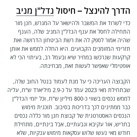
הדרך להינצל – חיסול
נדל"ן מניב
כדי לשרוד את המשבר ולהישאר על המגרש, חנן מור
התחילה לחסל את ענף הנדל"ן המניב שלה, הענף
שהיה אמור לספק לה את רשת הביטחון הדרושה ואת
תזרימי המזומנים הקבועים. היא החלה לממש את אותן
קרקעות שנרכשו במחיר שיא ובעמל רב, בעיתוי הכי לא
אופטימלי שאפשר לעשות זאת, מבחינתה.
הקבוצה העריכה כי על מנת לעמוד בנטל החוב שלה,
שבתחילת מאי 2023 עמד על כ-2.9 מיליארד ש"ח, עליה
לממש נכסים בשווי כ-800 מיליון ש"ח, וכל יזמי הנדל"ן
כבר ממתינים לכך בדריכות בסיבוב. תוכנית מימוש
הנכסים האסטרטגית של קבוצת חנן מור כללה נכסים
בחריש, אור עקיבא וגבעתיים, אבל בינתיים, מתחילת
חודש מאי נעשו שלוש עסקאות מימוש ענקיות, שלא