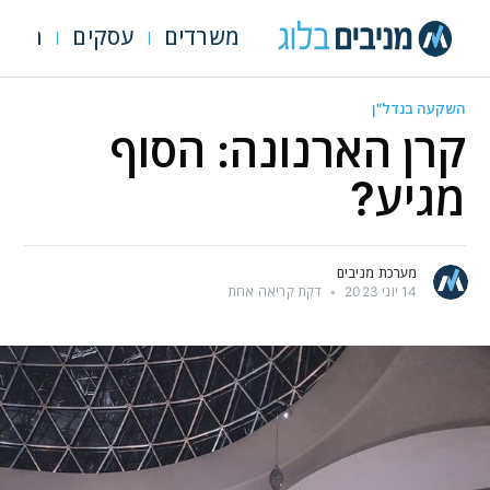
משרדים
עסקים
מגרש
השקעה בנדל"ן
קרן הארנונה: הסוף
מגיע?
מערכת מניבים
14 יוני 2023
•
דקת קריאה אחת