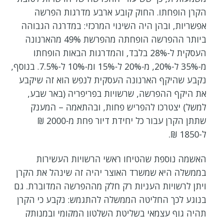
הקרן הופחתו. החוק קובע ארבע מדרגות הפרשה
אפשריות, ובהן היה השינוי המרכזי: במדרגה הגבוהה
ביותר ההפרשה הופחתה מהפרשת 49% מהארנונה
העסקית ל-28% בלבד, והמדרגות הבאות הופחתו
מ-35% ל-20%, מ-20% ל-15% ומ-10% ל-7.5%. בנוסף,
נקבע שהיקף הארנונה העסקית לנפש הוא זה שיקבע
את היקף ההפרשה, שרשויות בפריפריה (באר שבע,
למשל) יצטרכו להפריש פחות, ובהתאמה – המענק
שתתן הקרן עבור כל יחידת דיור פחת מ-2000 ₪
ל-1850 ₪.
האשמה נוספת שהטיחו ראשי הרשויות העשירות
בממשלה היא שמשרד האוצר יהיה זה שינהל את הקרן
ויתן לרשויות העניות רק חלק מההפרשה המדוברת. גם
בנוגע לכך החליטה הממשלה להתגמש: נקבע כי הקרן
תהיה גוף עצמאי בשליטת השלטון המקומי ובמנותק