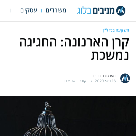
משרדים
עסקים
מגרש
השקעה בנדל"ן
קרן הארנונה: החגיגה
נמשכת
מערכת מניבים
16 מאי 2023
•
דקת קריאה אחת