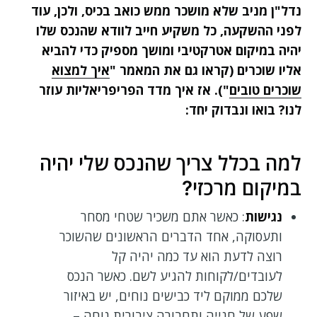
נדל"ן מניב שלא מושכר ממש כואב בכיס, ולכן, עוד
לפני ההשקעה, כל משקיע חייב לוודא שהנכס שלו
יהיה במיקום אטרקטיבי ומושך מספיק כדי להביא
אליו שוכרים (קראו גם את המאמר "
איך למצוא
שוכרים טובים
"). אז איך מדד הפריפריאליות עוזר
לנו? בואו ונבדוק יחד:
למה בכלל צריך שהנכס שלי יהיה
במיקום מרכזי?
נגישות
: כאשר אתם משכיר שטחי מסחר
ותעסוקה, אחד הדברים הראשונים שהשוכר
רוצה לדעת הוא עד כמה יהיה קל
לעובדים/לקוחות להגיע לשם. כאשר הנכס
שלכם ממוקם ליד כבישים נוחים, יש באיזור
שפע של חנייה ותחבורה ציבורית נוחה –