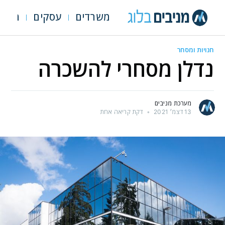
משרדים
עסקים
מגרש
חנויות ומסחר
נדלן מסחרי להשכרה
מערכת מניבים
13 דצמ׳ 2021
•
דקת קריאה אחת