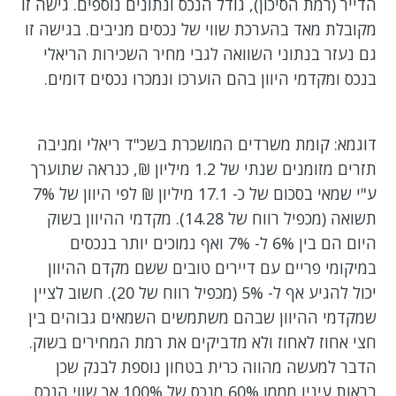
הדייר (רמת הסיכון), גודל הנכס ונתונים נוספים. גישה זו
מקובלת מאד בהערכת שווי של נכסים מניבים. בגישה זו
גם נעזר בנתוני השוואה לגבי מחיר השכירות הריאלי
בנכס ומקדמי היוון בהם הוערכו ונמכרו נכסים דומים.
דוגמא: קומת משרדים המושכרת בשכ"ד ריאלי ומניבה
תזרים מזומנים שנתי של 1.2 מיליון ₪, כנראה שתוערך
ע"י שמאי בסכום של כ- 17.1 מיליון ₪ לפי היוון של 7%
תשואה (מכפיל רווח של 14.28). מקדמי ההיוון בשוק
היום הם בין 6% ל- 7% ואף נמוכים יותר בנכסים
במיקומי פריים עם דיירים טובים ששם מקדם ההיוון
יכול להגיע אף ל- 5% (מכפיל רווח של 20). חשוב לציין
שמקדמי ההיוון שבהם משתמשים השמאים גבוהים בין
חצי אחוז לאחוז ולא מדביקים את רמת המחירים בשוק.
הדבר למעשה מהווה כרית בטחון נוספת לבנק שכן
בראות עיניו מממן 60% מנכס של 100% אך שווי הנכס