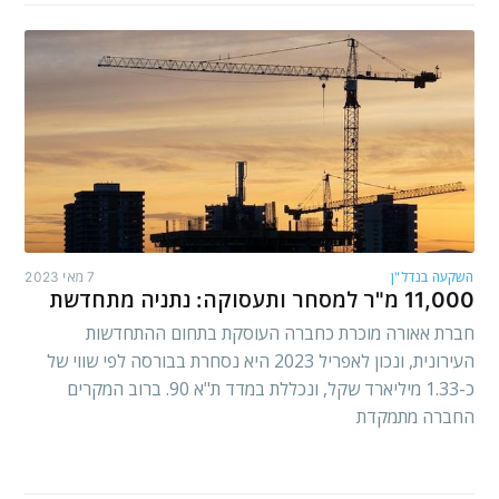
השקעה בנדל"ן
7 מאי 2023
11,000 מ"ר למסחר ותעסוקה: נתניה מתחדשת
חברת אאורה מוכרת כחברה העוסקת בתחום ההתחדשות
העירונית, ונכון לאפריל 2023 היא נסחרת בבורסה לפי שווי של
כ-1.33 מיליארד שקל, ונכללת במדד ת"א 90. ברוב המקרים
החברה מתמקדת